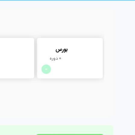
بورس
0 دوره
0