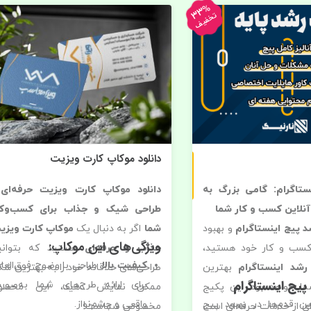
33%
تخفیف
دانلود موکاپ کارت ویزیت
ستاگرام: گامی بزرگ به
دانلود موکاپ کارت ویزیت حرفه‌ای 
لاین کسب و کار شما
طراحی شیک و جذاب برای کسب‌وکا
د پیج اینستاگرام
و بهبود
شما
اگر به دنبال یک
موکاپ کارت ویزی
ویژگی‌های این موکاپ:
کسب و کار خود هستید،
جذاب و حرفه‌ای
هستید که بتوانی
کیفیت بالا
: طراحی با وضوح فوق‌العاد
رشد اینستاگرام
بهترین
طراحی‌های خلاقانه خود را به بهترین شک
 پیج اینستاگرام
برای ارائه طرح‌های شما به‌صور
ا خواهد بود. این پکیج
ممکن نمایش دهید، این محصو
ین قدم‌ها در بهبود پیج
واقعی و چشم‌نواز.
ی از خدمات حرفه‌ای است
مخصوص شماست!