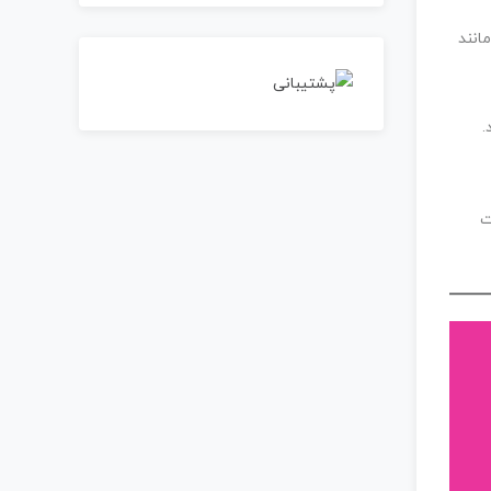
انند
.
ت