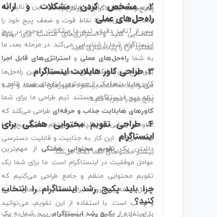
2.
مشخص کردن مشکلات و ارائه
بررسی محتوا و بازخوردهای کاربران. این آنالیز به
پکیج رشد اینستاگرام می‌پردازیم:
راه‌حل‌های عملی
شما کمک می‌کند تا نقاط قوت و ضعف پیج خود را
پس از آنالیز دقیق، تیم ما مشکلات موجود در پیج
شناسایی کنید و استراتژی‌های مناسب برای بهبود
اینستاگرام شما را شناسایی می‌کند. در مرحله بعد، ما
عملکرد آن را پیاده‌سازی کنید.
به شما
راه‌حل‌های عملی
و
استراتژی‌های قابل اجرا
3.
طراحی کاور هایلایت اینستاگرام
برای رفع این مشکلات ارائه می‌دهیم. با این راه‌حل‌ها
کاور هایلایت‌ها یکی از مهم‌ترین ابزارهای بهبود ظاهر و
می‌توانید تعاملات بیشتر، فالوورهای هدفمند و رشد
نظم پیج اینستاگرام هستند. تیم طراحی ما برای شما
پیج خود را تجربه کنید.
کاورهای هایلایت جذاب و حرفه‌ای
طراحی می‌کند که
4.
طراحی تقویم محتوایی هفتگی برای
علاوه بر زیبایی، به یکپارچگی و نظم بصری پیج شما
اینستاگرام
کمک می‌کند. این کار به جذابیت و قابلیت دسترسی
داشتن یک
تقویم محتوایی هفتگی
از مهم‌ترین
بیشتر محتواهای شما کمک می‌کند.
عوامل موفقیت در اینستاگرام است. ما برای شما یک
تقویم محتوایی منظم و جامع طراحی می‌کنیم که
چرا باید پکیج رشد اینستاگرام را انتخاب
شامل برنامه‌ریزی روزانه برای انتشار محتواهای متنوع
کنید؟
و جذاب است. با استفاده از این تقویم، می‌توانید
با استفاده از
پکیج رشد اینستاگرام
، پیج شما به یک
به‌طور مداوم و منظم با مخاطبان خود ارتباط برقرار