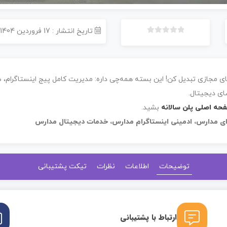
تاریخ انتشار : 17 فروردین 1404
ب
د
و
ن
فضای مجازی تبدیل کن! این بسته همه‌چی داره: مدیریت کامل پیج اینستاگرام
ا
م
ای دیجیتال.
ت
حه اصلی پلن سالانه
بشید.
ی
ای مدارس، ادمینی اینستاگرام مدارس، خدمات دیجیتال مدارس
ا
ز
0
ر
توضیحات
اطلاعات
نظرات
تیکت پشتیبانی
ا
ی
ارتباط با پشتیبانی