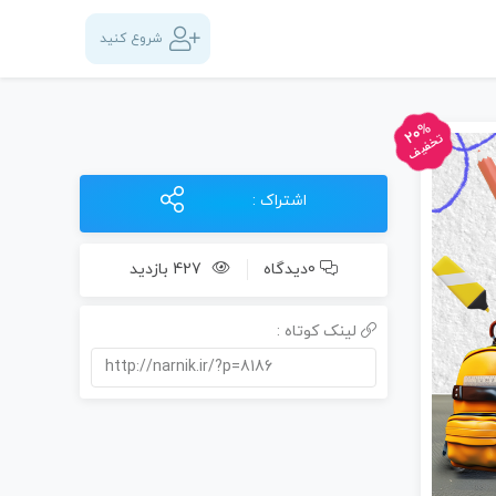
شروع کنید
20%
تخفیف
اشتراک :
0دیدگاه
427 بازدید
لینک کوتاه :
http://narnik.ir/?p=8186