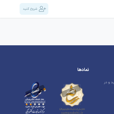
شروع کنید
نمادها
د و در